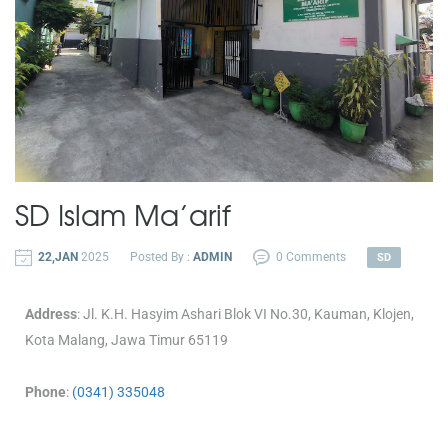
SD Islam Ma’arif
22,JAN
2025
Posted By :
ADMIN
0 Comments
SD
Address
: Jl. K.H. Hasyim Ashari Blok VI No.30, Kauman, Klojen,
Kota Malang, Jawa Timur 65119
Phone
:
(0341) 335048